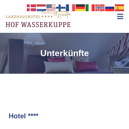
Landhaushotel Garni
Hof Wasserkuppe
Familiär
Rhön
geführtes
Landhaushotel
in
der
Unterkünfte
Rhön
Hotel ****