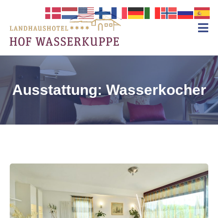
Landhaushotel Garni
Hof Wasserkuppe
Familiär
Rhön
geführtes
Landhaushotel
in
der
Ausstattung:
Wasserkocher
Rhön