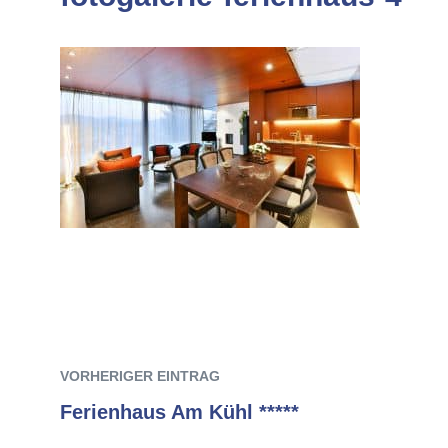
Previous
Beitrags-
post:
VORHERIGER EINTRAG
Navigation
Ferienhaus Am Kühl *****