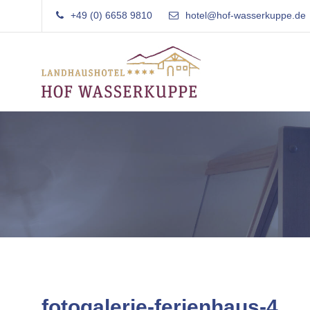
Skip
+49 (0) 6658 9810
hotel@hof-wasserkuppe.de
to
content
Landhaushotel Garni
Hof Wasserkuppe
Familiär
Rhön
geführtes
Landhaushotel
in
der
Rhön
fotogalerie-ferienhaus-4