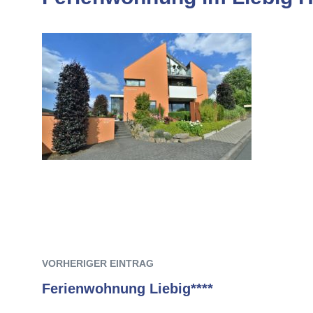
Previous
Beitrags-
post:
VORHERIGER EINTRAG
Navigation
Ferienwohnung Liebig****