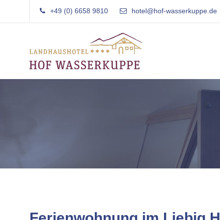
Skip
+49 (0) 6658 9810
hotel@hof-wasserkuppe.de
to
content
Landhaushotel Garni
Hof Wasserkuppe
Familiär
Rhön
geführtes
Landhaushotel
in
der
Rhön
Ferienwohnung im Liebig 