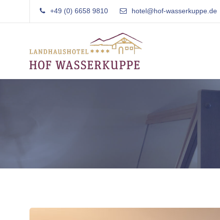
+49 (0) 6658 9810
hotel@hof-wasserkuppe.de
Landhaushotel Garni
Hof Wasserkuppe
Familiär
Rhön
geführtes
Landhaushotel
in
der
Rhön