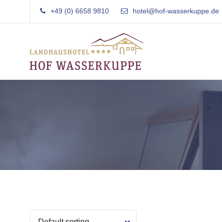
Skip
+49 (0) 6658 9810
hotel@hof-wasserkuppe.de
to
content
Landhaushotel Garni
Hof Wasserkuppe
Familiär
Rhön
geführtes
Landhaushotel
in
der
Rhön