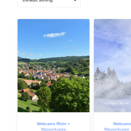
Webcams Rhön +
Webcams
Wasserkuppe
Wasserkuppe +