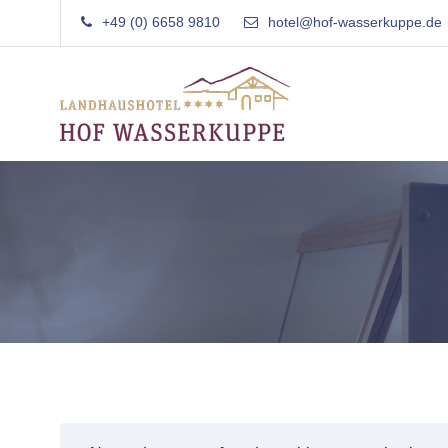
Skip
+49 (0) 6658 9810
hotel@hof-wasserkuppe.de
to
content
Landhaushotel Garni
Hof Wasserkuppe
Familiär
Rhön
geführtes
Landhaushotel
in
der
Rhön